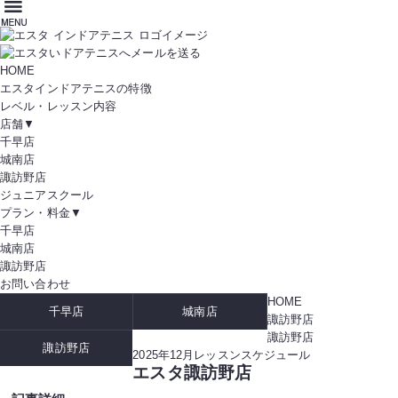
HOME
エスタインドアテニスの特徴
レベル・レッスン内容
店舗
▼
千早店
城南店
諏訪野店
ジュニアスクール
プラン・料金
▼
千早店
城南店
諏訪野店
お問い合わせ
HOME
千早店
城南店
諏訪野店
諏訪野店
諏訪野店
2025年12月レッスンスケジュール
エスタ諏訪野店