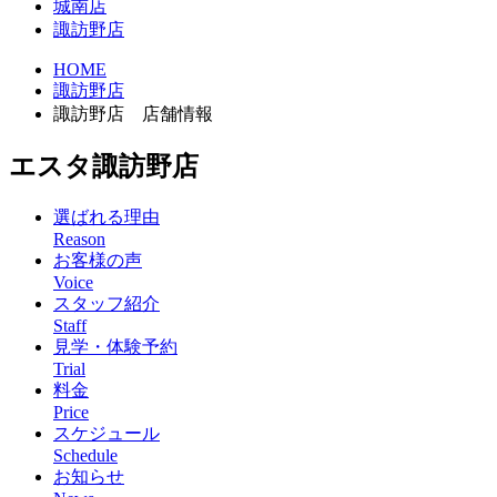
城南店
諏訪野店
HOME
諏訪野店
諏訪野店 店舗情報
エスタ諏訪野店
選ばれる理由
Reason
お客様の声
Voice
スタッフ紹介
Staff
見学・体験予約
Trial
料金
Price
スケジュール
Schedule
お知らせ