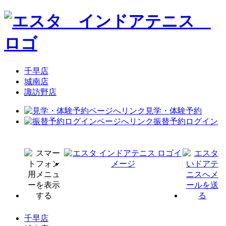
千早店
城南店
諏訪野店
見学・体験予約
振替予約ログイン
千早店