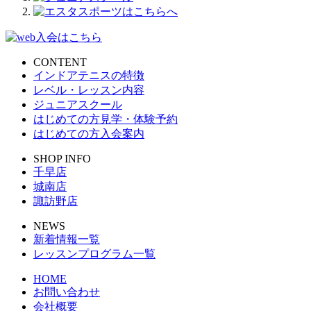
CONTENT
インドアテニスの特徴
レベル・レッスン内容
ジュニアスクール
はじめての方見学・体験予約
はじめての方入会案内
SHOP INFO
千早店
城南店
諏訪野店
NEWS
新着情報一覧
レッスンプログラム一覧
HOME
お問い合わせ
会社概要