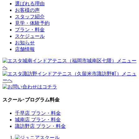
選ばれる理由
お客様の声
スタッフ紹介
見学・体験予約
プラン・料金
スケジュール
お知らせ
店舗情報
スクール･プログラム料金
千早店 プラン・料金
城南店 プラン・料金
諏訪野店 プラン・料金