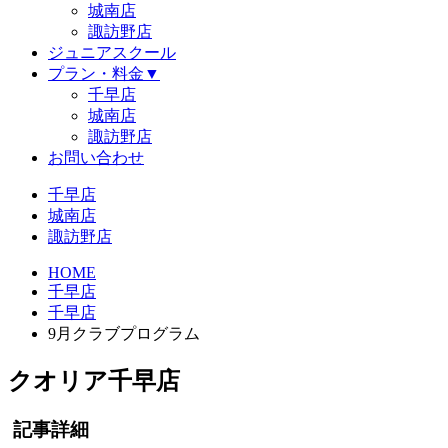
城南店
諏訪野店
ジュニアスクール
プラン・料金
▼
千早店
城南店
諏訪野店
お問い合わせ
千早店
城南店
諏訪野店
HOME
千早店
千早店
9月クラブプログラム
クオリア千早店
記事詳細