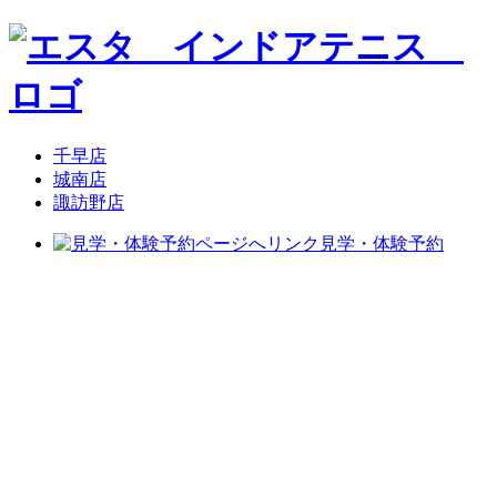
千早店
城南店
諏訪野店
見学・体験予約