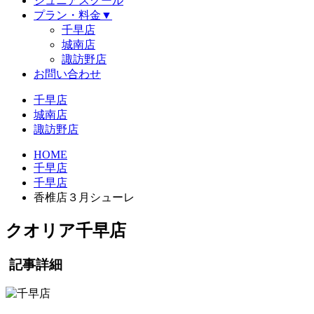
ジュニアスクール
プラン・料金
▼
千早店
城南店
諏訪野店
お問い合わせ
千早店
城南店
諏訪野店
HOME
千早店
千早店
香椎店３月シューレ
クオリア千早店
記事詳細