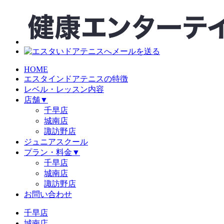
HOME
エスタインドアテニスの特徴
レベル・レッスン内容
店舗
▼
千早店
城南店
諏訪野店
ジュニアスクール
プラン・料金
▼
千早店
城南店
諏訪野店
お問い合わせ
千早店
城南店