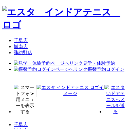
千早店
城南店
諏訪野店
見学・体験予約
振替予約ログイン
千早店