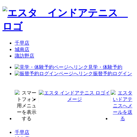
千早店
城南店
諏訪野店
見学・体験予約
振替予約ログイン
千早店