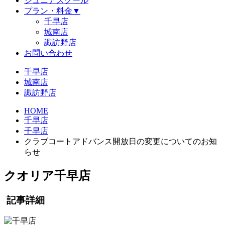
ジュニアスクール
プラン・料金
▼
千早店
城南店
諏訪野店
お問い合わせ
千早店
城南店
諏訪野店
HOME
千早店
千早店
クラブコートアドバンス開放日の変更についてのお知
らせ
クオリア千早店
記事詳細