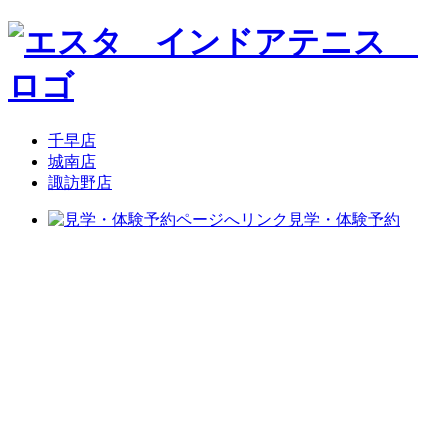
千早店
城南店
諏訪野店
見学・体験予約