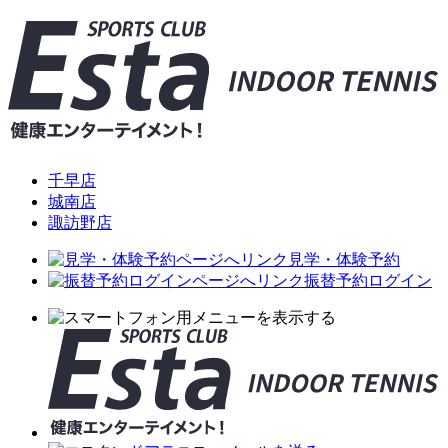
千早店
城南店
諏訪野店
見学・体験予約
振替予約ログイン