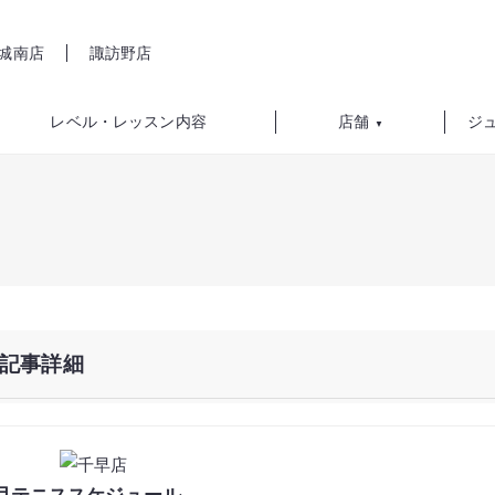
城南店
諏訪野店
レベル・レッスン内容
店舗
ジ
▼
記事詳細
月テニススケジュール