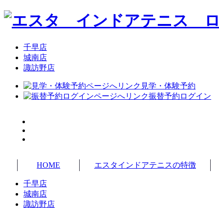
千早店
城南店
諏訪野店
見学・体験予約
振替予約ログイン
HOME
エスタインドアテニスの特徴
千早店
城南店
諏訪野店