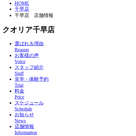
HOME
千早店
千早店 店舗情報
クオリア千早店
選ばれる理由
Reason
お客様の声
Voice
スタッフ紹介
Staff
見学・体験予約
Trial
料金
Price
スケジュール
Schedule
お知らせ
News
店舗情報
Information