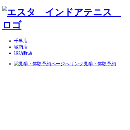
千早店
城南店
諏訪野店
見学・体験予約