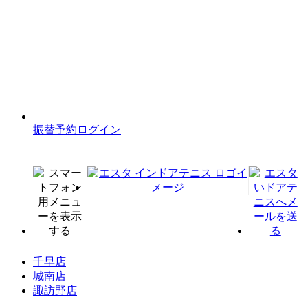
振替予約ログイン
千早店
城南店
諏訪野店