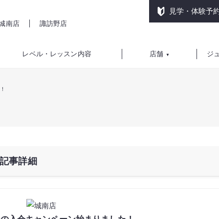
見学・体験予
城南店
諏訪野店
レベル・レッスン内容
店舗
ジ
▼
！
記事詳細
春の入会キャンペーン始まりました！