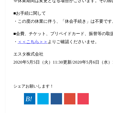
※休業期間は変更となる場合がございます。その際
■お手続に関して
・この度の休業に伴う、「休会手続き」は不要です
■会費、チケット、プリペイドカード、振替等の取
・
＜＜こちら＞＞
よりご確認くださいませ。
エスタ株式会社
2020
年
5
月
5
日（火）
11:30
更新
/2020
年
5
月
6
日（水）
シェアお願いします！