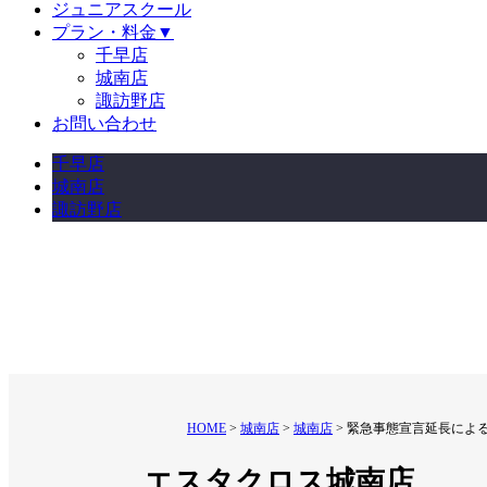
ジュニアスクール
プラン・料金
▼
千早店
城南店
諏訪野店
お問い合わせ
千早店
城南店
諏訪野店
HOME
城南店
城南店
緊急事態宣言延長による休業延
エスタクロス城南店