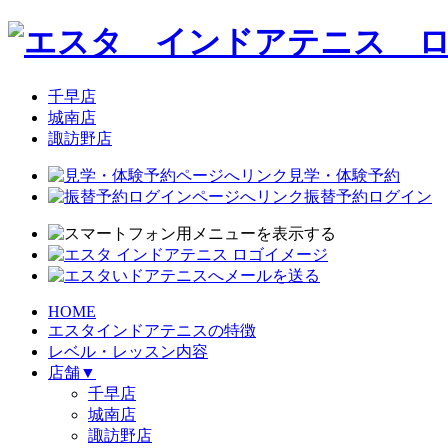
千早店
城南店
諏訪野店
見学・体験予約
振替予約ログイン
HOME
エスタインドアテニスの特徴
レベル・レッスン内容
店舗
▼
千早店
城南店
諏訪野店