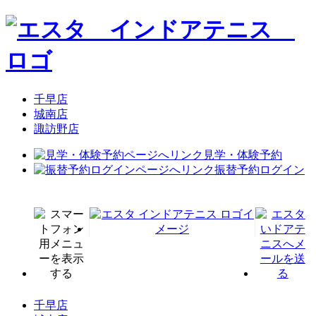
千早店
城南店
諏訪野店
見学・体験予約
振替予約ログイン
千早店